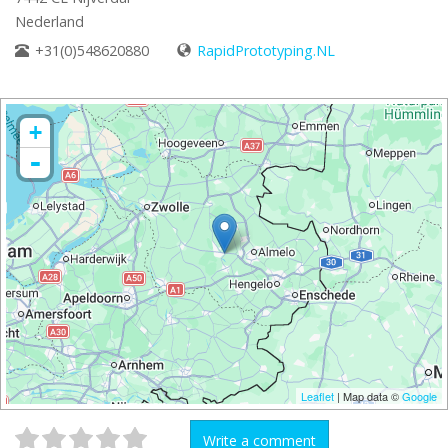
Nederland
+31(0)548620880
RapidPrototyping.NL
+
-
Leaflet
| Map data ©
Google
Write a comment