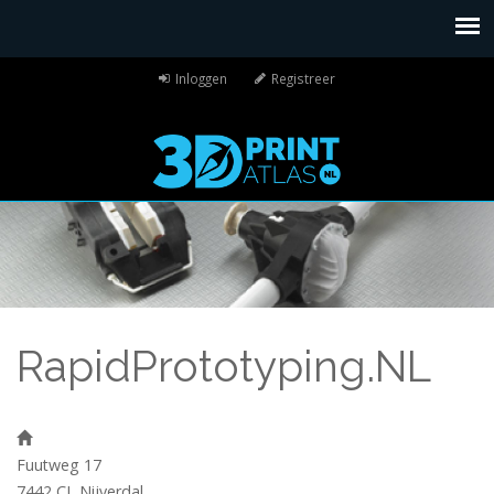
Inloggen
Registreer
RapidPrototyping.NL
Fuutweg 17
7442 CL
Nijverdal