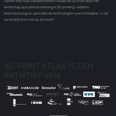
Samen met haar initiatiefnemers maakt de 3D-Print Atlas het
landschap qua dienstverlening in 3D-printing / Addtive
Manufacturing en aanvullende technologiën overzichtelijker. U zet
uw bedrijf toch ook op de kaart?
3D-PRINT ATLAS IS EEN
INITIATIEF VAN