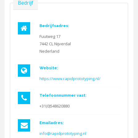
Verbergen
Bedrijf
Bedrijfsadres:
Fuutweg 17
7442 CL
Nijverdal
Nederland
Website:
https://www.rapidprototyping.nl/
Telefoonnummer vast:
+31(0)548620880
Emailadres:
info@rapidprototyping.nl