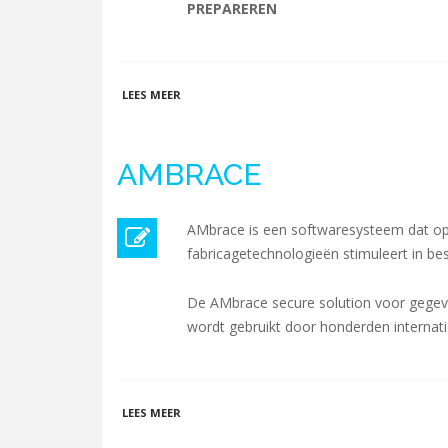
PREPAREREN
OVER MOBIUS 3D TECHNOLOGIES
LEES MEER
AMBRACE
AMbrace is een softwaresysteem dat op h
fabricagetechnologieën stimuleert in b
De AMbrace secure solution voor gegev
wordt gebruikt door honderden internatio
OVER AMBRACE
LEES MEER