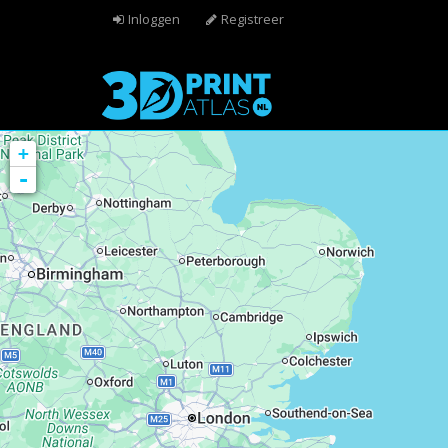
Overslaan en naar de algemene inhoud gaan
Inloggen
Registreer
+
-