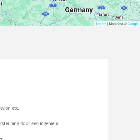
Leaflet
| Map data ©
Google
ylon etc.
rsteuning door een ingenieur.
en.