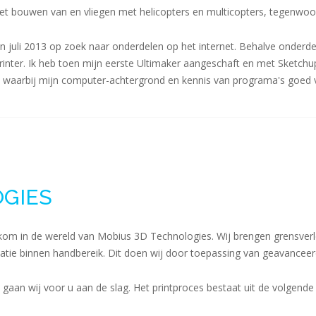
 het bouwen van en vliegen met helicopters en multicopters, tegenwoo
in juli 2013 op zoek naar onderdelen op het internet. Behalve onder
rinter. Ik heb toen mijn eerste Ultimaker aangeschaft en met Sketch
waarbij mijn computer-achtergrond en kennis van programa's goed
OGIES
Welkom in de wereld van Mobius 3D Technologies. Wij brengen grensv
satie binnen handbereik. Dit doen wij door toepassing van geavancee
gaan wij voor u aan de slag. Het printproces bestaat uit de volgende