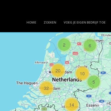
HOME
ZOEKEN
VOEG JE EIGEN BEDRIJF TOE
2
6
20
10
5
32
14