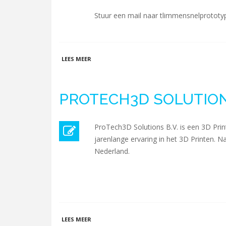
Stuur een mail naar tlimmensnelprototyp
OVER SNELPROTOTYPE.NL
LEES MEER
PROTECH3D SOLUTIONS
ProTech3D Solutions B.V. is een 3D Print 
jarenlange ervaring in het 3D Printen. 
Nederland.
OVER PROTECH3D SOLUTIONS B.V.
LEES MEER