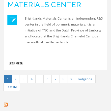
MATERIALS CENTER
Brightlands Materials Center is an independent R&D
center in the field of polymeric materials. It is an
initiative of TNO and the Dutch Province of Limburg
and located at the Brightlands Chemelot Campus in
the south of the Netherlands.
OVER BRIGHTLANDS MATERIALS CENTER
LEES MEER
1
2
3
4
5
6
7
8
9
volgende
laatste