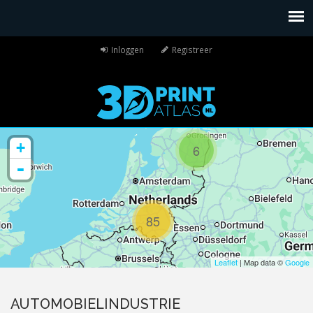
Inloggen
Registreer
+
6
-
85
Leaflet
| Map data ©
Google
AUTOMOBIELINDUSTRIE