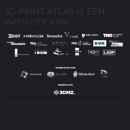
3D-PRINT ATLAS IS EEN
INITIATIEF VAN