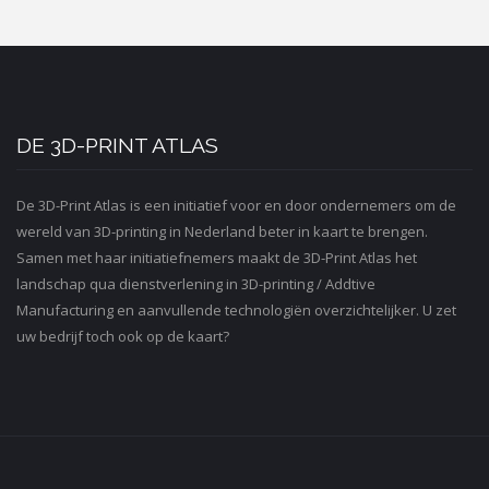
DE 3D-PRINT ATLAS
De 3D-Print Atlas is een initiatief voor en door ondernemers om de
wereld van 3D-printing in Nederland beter in kaart te brengen.
Samen met haar initiatiefnemers maakt de 3D-Print Atlas het
landschap qua dienstverlening in 3D-printing / Addtive
Manufacturing en aanvullende technologiën overzichtelijker. U zet
uw bedrijf toch ook op de kaart?