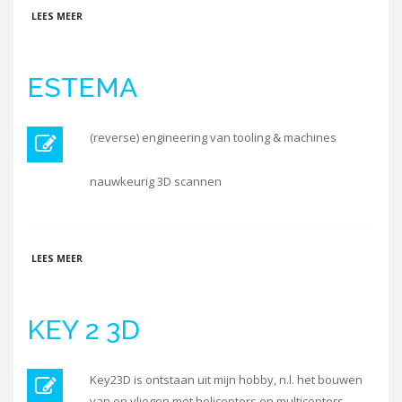
OVER LASERSCANNING.NL
LEES MEER
ESTEMA
(reverse) engineering van tooling & machines
nauwkeurig 3D scannen
OVER ESTEMA
LEES MEER
KEY 2 3D
Key23D is ontstaan uit mijn hobby, n.l. het bouwen
van en vliegen met helicopters en multicopters,