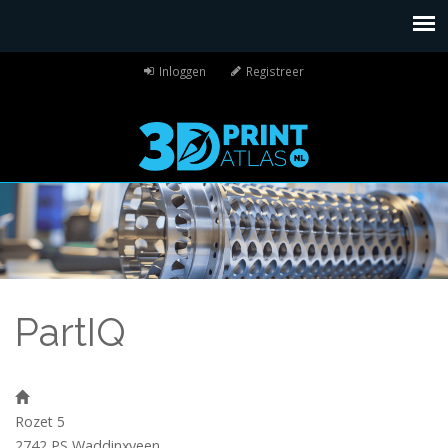
Inloggen
Registreer
PartIQ
Rozet 5
2742 PS
Waddinxveen