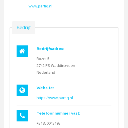
www.partiq.nl
Verbergen
Bedrijf
Bedrijfsadres:
Rozet 5
2742 PS
Waddinxveen
Nederland
Website:
https://www.partiq.nl
Telefoonnummer vast:
+31850043193