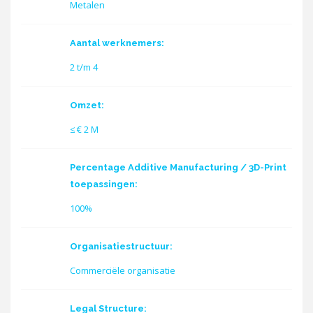
Metalen
Aantal werknemers:
2 t/m 4
Omzet:
≤ € 2 M
Percentage Additive Manufacturing / 3D-Print
toepassingen:
100%
Organisatiestructuur:
Commerciële organisatie
Legal Structure: