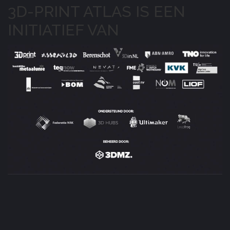
3D-PRINT ATLAS IS EEN
INITIATIEF VAN