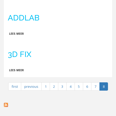
ADDLAB
OVER ADDLAB
LEES MEER
3D FIX
OVER 3D FIX
LEES MEER
first
previous
1
2
3
4
5
6
7
8