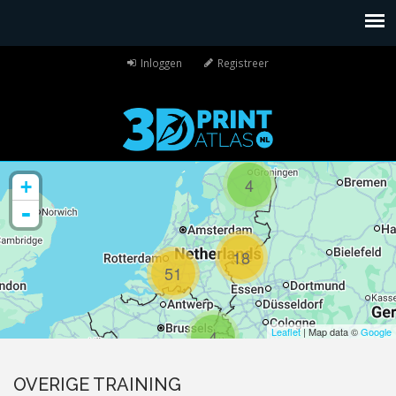
Inloggen
Registreer
4
+
-
18
51
Leaflet
| Map data ©
Google
4
OVERIGE TRAINING