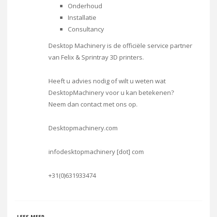
Onderhoud
Installatie
Consultancy
Desktop Machinery is de officiële service partner
van Felix & Sprintray 3D printers.
Heeft u advies nodig of wilt u weten wat
DesktopMachinery voor u kan betekenen?
Neem dan contact met ons op.
Desktopmachinery.com
infodesktopmachinery [dot] com
+31(0)631933474
OVER DESKTOP MACHINERY