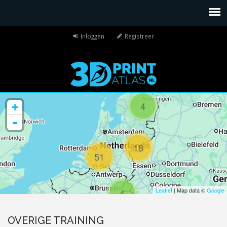
Inloggen
Registreer
4
+
-
18
51
Leaflet
| Map data ©
Google
4
OVERIGE TRAINING