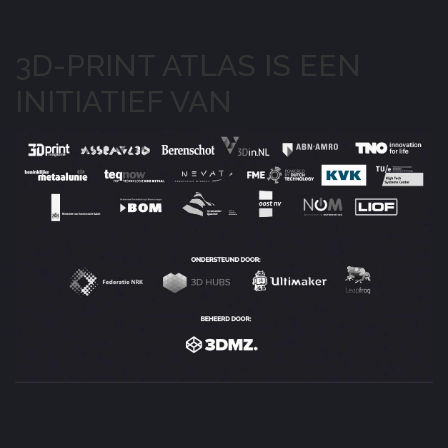
3D-PRINT ATLAS IS EEN
INITIATIEF VAN