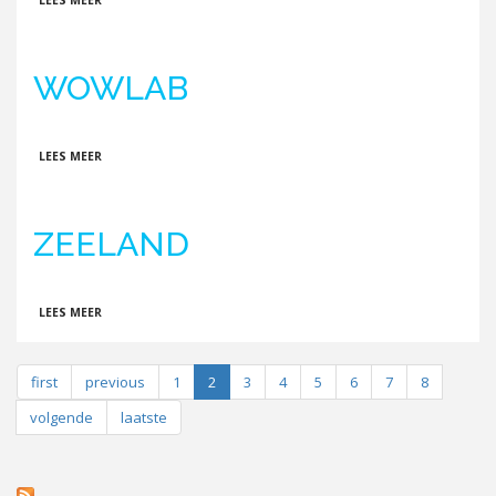
LEES MEER
WOWLAB
OVER WOWLAB
LEES MEER
ZEELAND
OVER ZEELAND
LEES MEER
first
previous
1
2
3
4
5
6
7
8
volgende
laatste