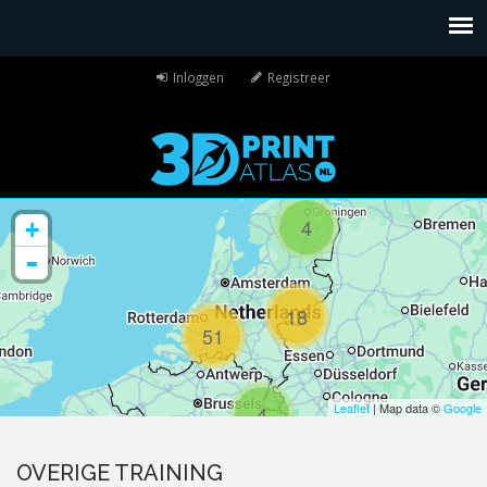
Inloggen
Registreer
4
+
-
18
51
Leaflet
| Map data ©
Google
4
OVERIGE TRAINING