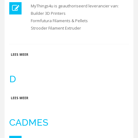
MyThings4u is geauthoriseerd leverancier van:
Builder 3D Printers
Formfutura Filaments & Pellets
Strooder Filament Extruder
OVER MYTHINGS4U | 3D PRINTING SUPPLIES
LEES MEER
D
OVER D
LEES MEER
CADMES