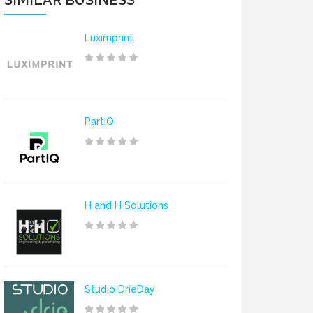
SIMILAR BUSINESS
Luximprint
PartIQ
H and H Solutions
Studio DrieDay