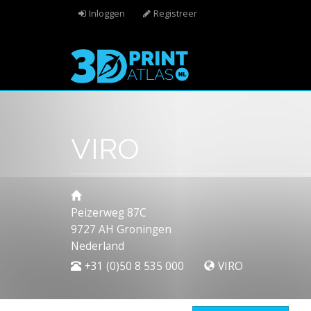
Overslaan en naar de algemene inhoud gaan
Inloggen
Registreer
VIRO
Peizerweg 87C
9727 AH
Groningen
Nederland
+31 (0)50 8 535 000
VIRO