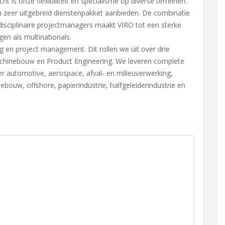
ht is onze flexibiliteit en specialisme op diverse terreinen.
 zeer uitgebreid dienstenpakket aanbieden. De combinatie
disciplinaire projectmanagers maakt VIRO tot een sterke
en als multinationals.
g en project management. Dit rollen we uit over drie
achinebouw en Product Engineering. We leveren complete
r automotive, aerospace, afval- en milieuverwerking,
bouw, offshore, papierindustrie, halfgeleiderindustrie en