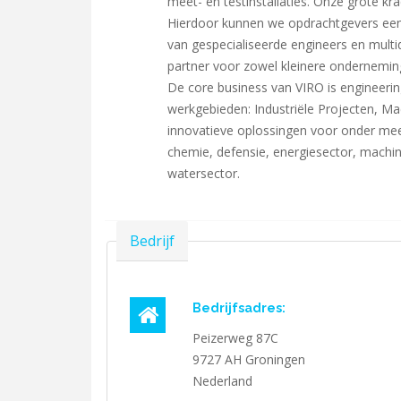
meet- en testinstallaties. Onze grote krac
Hierdoor kunnen we opdrachtgevers een
van gespecialiseerde engineers en multi
partner voor zowel kleinere onderneming
De core business van VIRO is engineerin
werkgebieden: Industriële Projecten, M
innovatieve oplossingen voor onder mee
chemie, defensie, energiesector, machine
watersector.
Verbergen
Bedrijf
Bedrijfsadres:
Peizerweg 87C
9727 AH
Groningen
Nederland