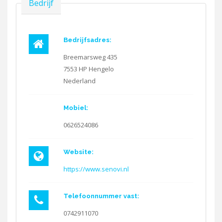
Verbergen
Bedrijf
Bedrijfsadres:
Breemarsweg 435
7553 HP
Hengelo
Nederland
Mobiel:
0626524086
Website:
https://www.senovi.nl
Telefoonnummer vast:
0742911070