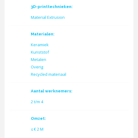
3D-printtechnieken:
Material Extrusion
Materialen:
Keramiek
Kunststof
Metalen
Overig
Recycled materiaal
Aantal werknemers:
2 t/m 4
Omzet:
≤ € 2 M