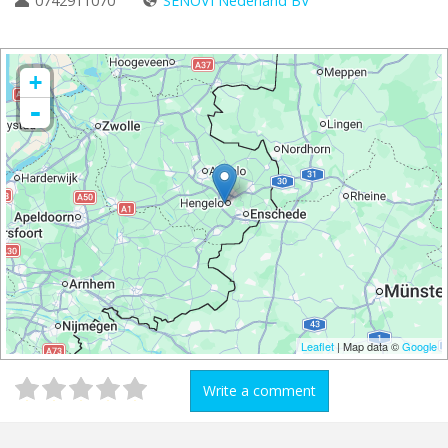
0742911070
SENOVI Nederland BV
+
-
Leaflet
| Map data ©
Google
Write a comment