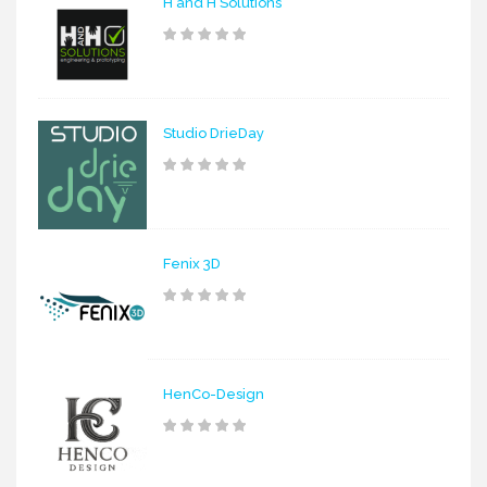
H and H Solutions
Studio DrieDay
Fenix 3D
HenCo-Design