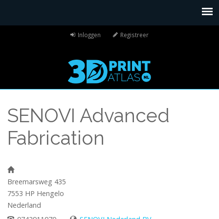
Inloggen
Registreer
SENOVI Advanced
Fabrication
Breemarsweg 435
7553 HP
Hengelo
Nederland