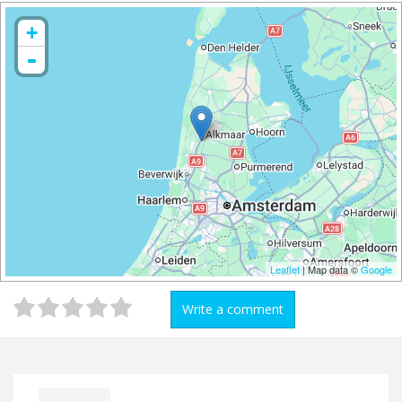
+
-
Leaflet
| Map data ©
Google
Write a comment