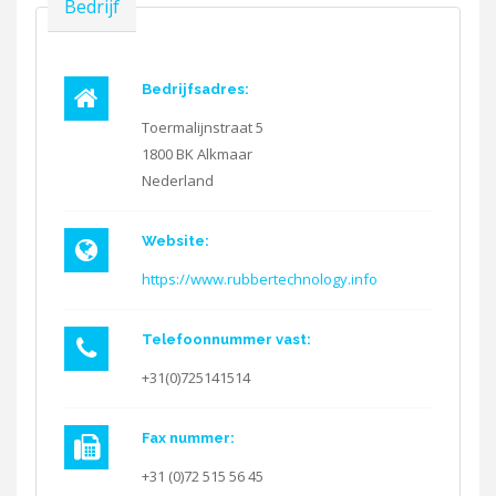
Verbergen
Bedrijf
Bedrijfsadres:
Toermalijnstraat 5
1800 BK
Alkmaar
Nederland
Website:
https://www.rubbertechnology.info
Telefoonnummer vast:
+31(0)725141514
Fax nummer:
+31 (0)72 515 56 45