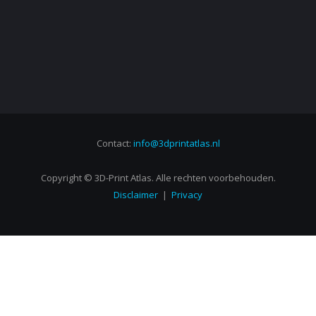
Contact:
info@3dprintatlas.nl
Copyright © 3D-Print Atlas. Alle rechten voorbehouden.
Disclaimer
|
Privacy