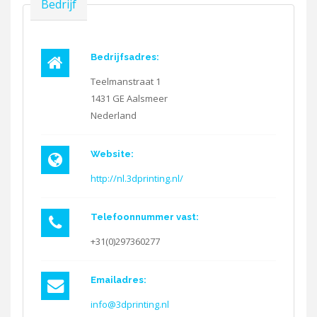
Verbergen
Bedrijf
Bedrijfsadres:
Teelmanstraat 1
1431 GE
Aalsmeer
Nederland
Website:
http://nl.3dprinting.nl/
Telefoonnummer vast:
+31(0)297360277
Emailadres:
info@3dprinting.nl