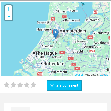
+
-
Leaflet
| Map data ©
Google
Write a comment