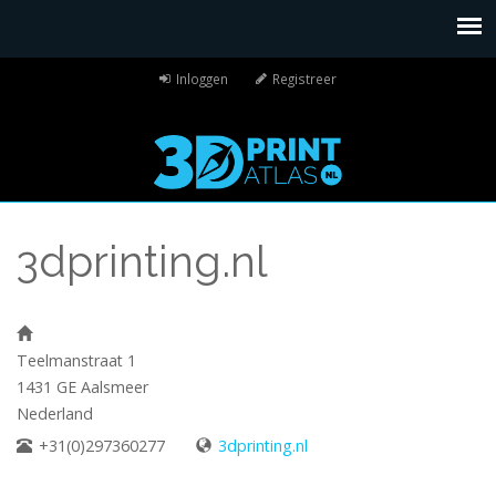
Inloggen
Registreer
3dprinting.nl
Teelmanstraat 1
1431 GE
Aalsmeer
Nederland
+31(0)297360277
3dprinting.nl