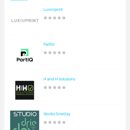
Luximprint
PartIQ
H and H Solutions
Studio DrieDay