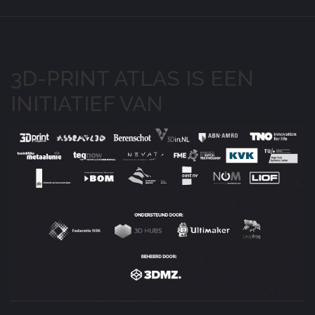
3D-PRINT ATLAS IS EEN
INITIATIEF VAN