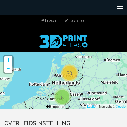
Inloggen
Registreer
+
-
20
5
Leaflet
| Map data ©
Google
OVERHEIDSINSTELLING