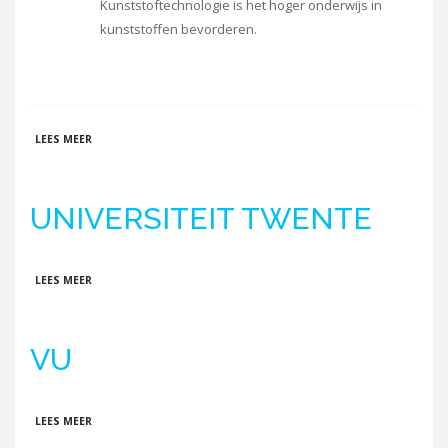
Kunststoftechnologie is het hoger onderwijs in
kunststoffen bevorderen.
OVER WINDESHEIM ZWOLLE - LECTORAAT
LEES MEER
KUNSTSTOFTECHNOLOGIE
UNIVERSITEIT TWENTE
OVER UNIVERSITEIT TWENTE
LEES MEER
VU
OVER VU
LEES MEER