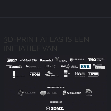
3D-PRINT ATLAS IS EEN
INITIATIEF VAN