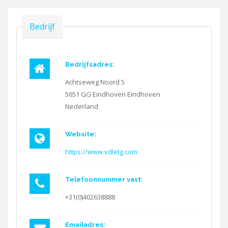
Verbergen
Bedrijf
Bedrijfsadres:
Achtseweg Noord 5
5651 GG Eindhoven
Eindhoven
Nederland
Website:
https://www.vdletg.com
Telefoonnummer vast:
+31(0)402638888
Emailadres: