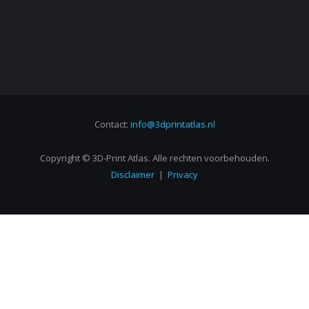
Contact:
info@3dprintatlas.nl
Copyright © 3D-Print Atlas. Alle rechten voorbehouden.
Disclaimer
|
Privacy