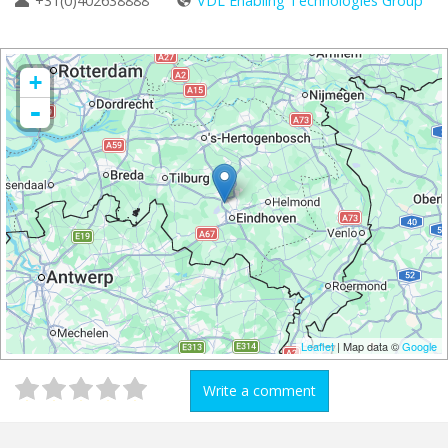
+31(0)402638888
VDL Enabling Technologies Group
+
-
Leaflet
| Map data ©
Google
Write a comment