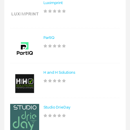
Luximprint
PartIQ
H and H Solutions
Studio DrieDay