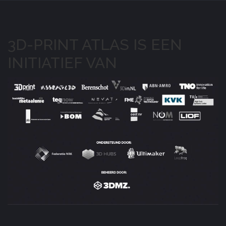
3D-PRINT ATLAS IS EEN
INITIATIEF VAN