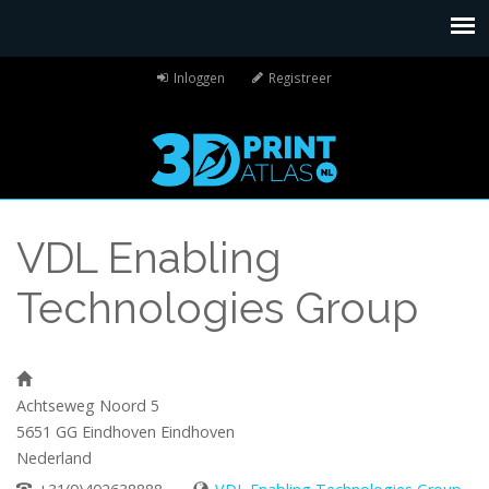
Inloggen
Registreer
VDL Enabling
Technologies Group
Achtseweg Noord 5
5651 GG Eindhoven
Eindhoven
Nederland