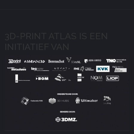
3D-PRINT ATLAS IS EEN
INITIATIEF VAN