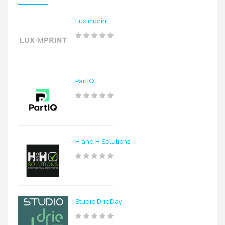
Luximprint
PartIQ
H and H Solutions
Studio DrieDay