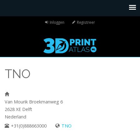
Inloggen
Registreer
TNO
Van Mourik Broekmanweg 6
2628 XE
Delft
Nederland
+31(0)888663000
TNO