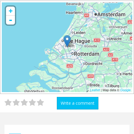
+
-
Leaflet
| Map data ©
Google
Write a comment