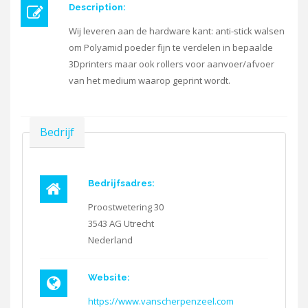
Description:
Wij leveren aan de hardware kant: anti-stick walsen
om Polyamid poeder fijn te verdelen in bepaalde
3Dprinters maar ook rollers voor aanvoer/afvoer
van het medium waarop geprint wordt.
Verbergen
Bedrijf
Bedrijfsadres:
Proostwetering 30
3543 AG
Utrecht
Nederland
Website:
https://www.vanscherpenzeel.com