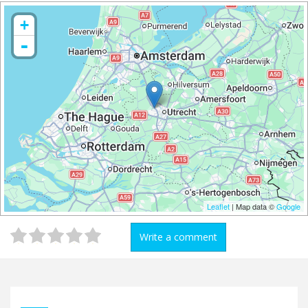
+
-
Leaflet
| Map data ©
Google
Write a comment