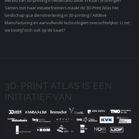
wereld van 3D-printing in Nederland beter in kaart te brengen.
Samen met haar initiatiefnemers maakt de 3D-Print Atlas het
landschap qua dienstverlening in 3D-printing / Addtive
Manufacturing en aanvullende technologiën overzichtelijker. U zet
uw bedrijf toch ook op de kaart?
3D-PRINT ATLAS IS EEN
INITIATIEF VAN