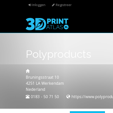
Overslaan en naar de algemene inhoud gaan
Inloggen
Registreer
Polyproducts
Bruningsstraat 10
4251 LA
Werkendam
Nederland
0183 - 50 71 50
https://www.polyprodu