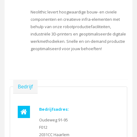
Neolithic levert hoogwaardige bouw- en civiele
componenten en creatieve infra-elementen met
behulp van onze robotproductiefaciliteiten,
industriële 3D-printers en geoptimaliseerde digitale
werkmethodieken. Snelle en on-demand productie
geoptimaliseerd voor jouw behoeften!
Verbergen
Bedrijf
Bedrijfsadres:
Oudeweg 91-95
F012
2031CC
Haarlem