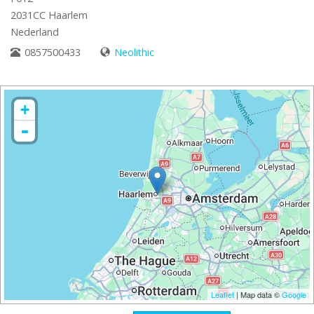
2031CC
Haarlem
Nederland
0857500433
Neolithic
+
-
Leaflet
| Map data ©
Google