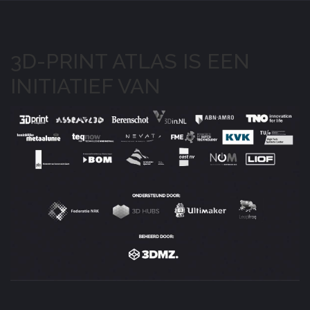
3D-PRINT ATLAS IS EEN
INITIATIEF VAN