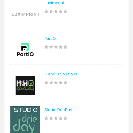
Luximprint
PartIQ
H and H Solutions
Studio DrieDay