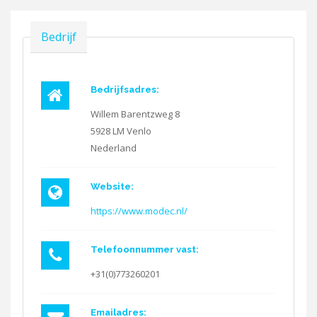
Verbergen
Bedrijf
Bedrijfsadres:
Willem Barentzweg 8
5928 LM
Venlo
Nederland
Website:
https://www.modec.nl/
Telefoonnummer vast:
+31(0)773260201
Emailadres: