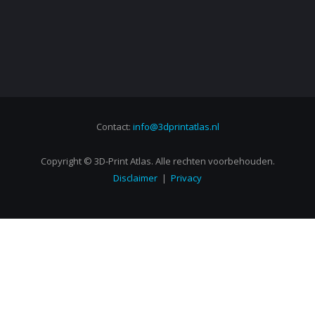
Contact:
info@3dprintatlas.nl
Copyright © 3D-Print Atlas. Alle rechten voorbehouden.
Disclaimer
|
Privacy