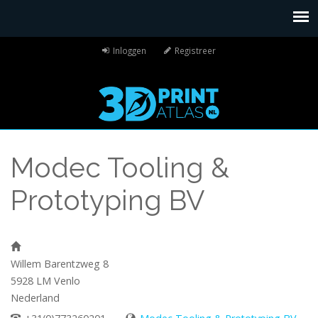
Inloggen
Registreer
Modec Tooling &
Prototyping BV
Willem Barentzweg 8
5928 LM
Venlo
Nederland