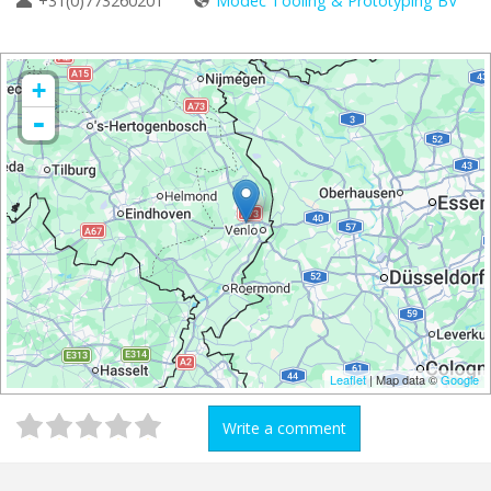
+31(0)773260201
Modec Tooling & Prototyping BV
+
-
Leaflet
| Map data ©
Google
Write a comment