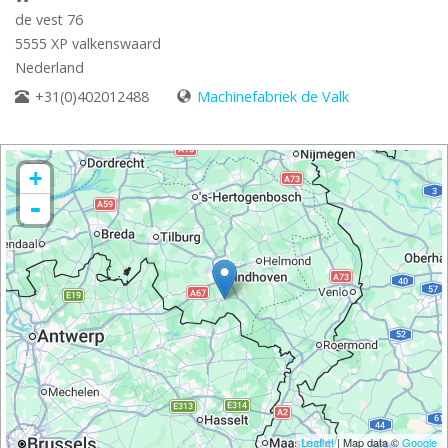
de vest 76
5555 XP
valkenswaard
Nederland
+31(0)402012488
Machinefabriek de Valk
+
-
Leaflet
| Map data ©
Google