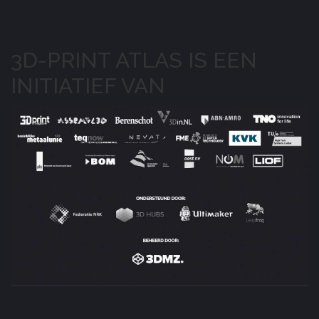
3D-PRINT ATLAS IS EEN
INITIATIEF VAN