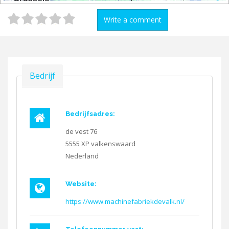
Write a comment
Verbergen
Bedrijf
Bedrijfsadres:
de vest 76
5555 XP
valkenswaard
Nederland
Website:
https://www.machinefabriekdevalk.nl/