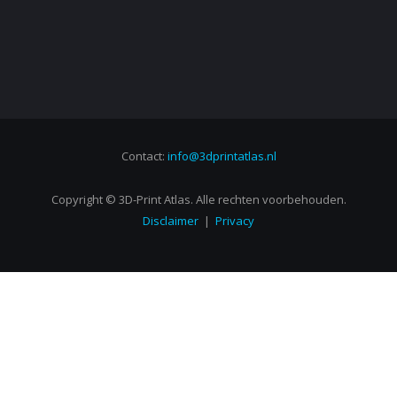
Contact:
info@3dprintatlas.nl
Copyright © 3D-Print Atlas. Alle rechten voorbehouden.
Disclaimer
|
Privacy