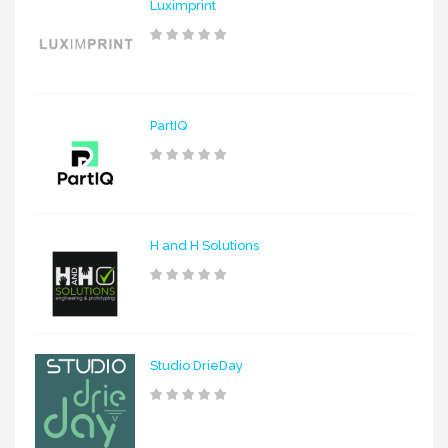
Luximprint
PartIQ
H and H Solutions
Studio DrieDay