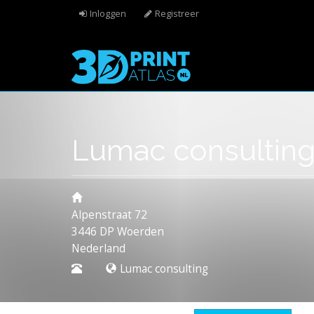
Overslaan en naar de algemene inhoud gaan
Inloggen
Registreer
Lumac consultin
Alpenstraat 72
3446 DP
Woerden
Nederland
Lumac consulting