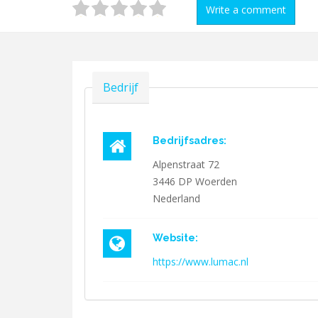
Write a comment
Verbergen
Bedrijf
Bedrijfsadres:
Alpenstraat 72
3446 DP
Woerden
Nederland
Website:
https://www.lumac.nl