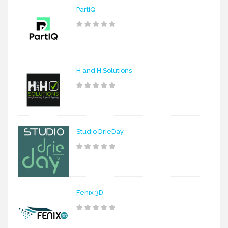
PartIQ
H and H Solutions
Studio DrieDay
Fenix 3D