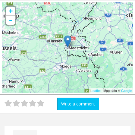
+
-
Leaflet
| Map data ©
Google
Write a comment