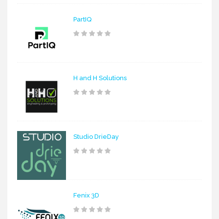
PartIQ
H and H Solutions
Studio DrieDay
Fenix 3D