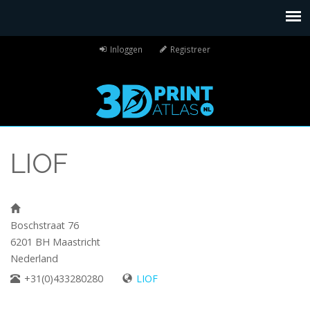
Inloggen
Registreer
LIOF
Boschstraat 76
6201 BH
Maastricht
Nederland
+31(0)433280280
LIOF