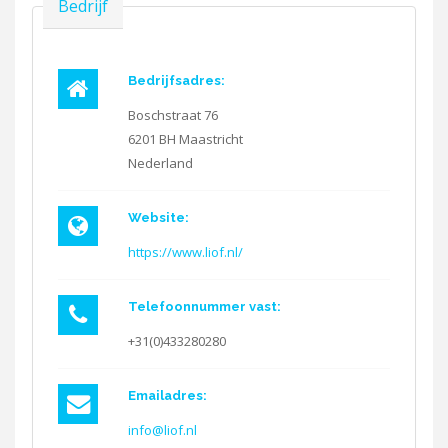
Verbergen
Bedrijf
Bedrijfsadres:
Boschstraat 76
6201 BH
Maastricht
Nederland
Website:
https://www.liof.nl/
Telefoonnummer vast:
+31(0)433280280
Emailadres:
info@liof.nl