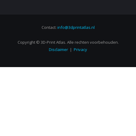
Contact:
info@3dprintatlas.nl
Copyright © 3D-Print Atlas. Alle rechten voorbehouden.
Disclaimer
|
Privacy