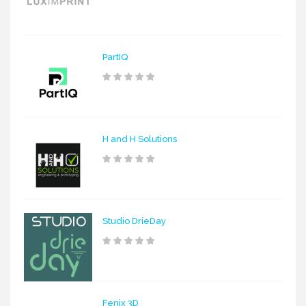
PartIQ
H and H Solutions
Studio DrieDay
Fenix 3D