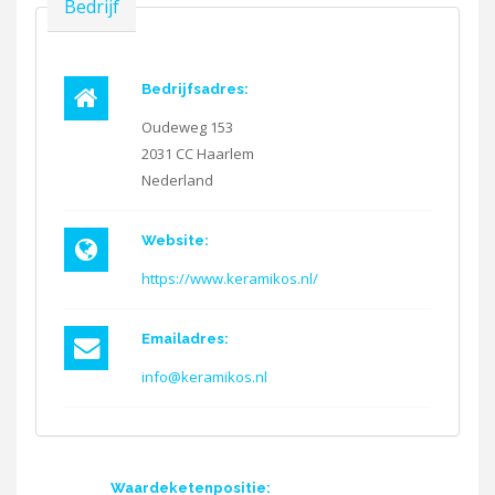
Verbergen
Bedrijf
Bedrijfsadres:
Oudeweg 153
2031 CC
Haarlem
Nederland
Website:
https://www.keramikos.nl/
Emailadres:
info@keramikos.nl
Waardeketenpositie: