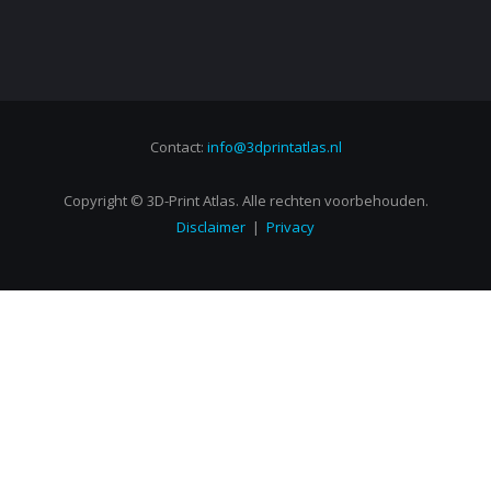
Contact:
info@3dprintatlas.nl
Copyright © 3D-Print Atlas. Alle rechten voorbehouden.
Disclaimer
|
Privacy