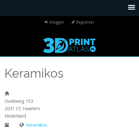
Inloggen
Registreer
Keramikos
Oudeweg 153
2031 CC
Haarlem
Nederland
Keramikos