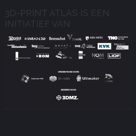
3D-PRINT ATLAS IS EEN
INITIATIEF VAN