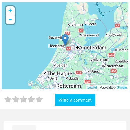
+
-
Leaflet
| Map data ©
Google
Write a comment