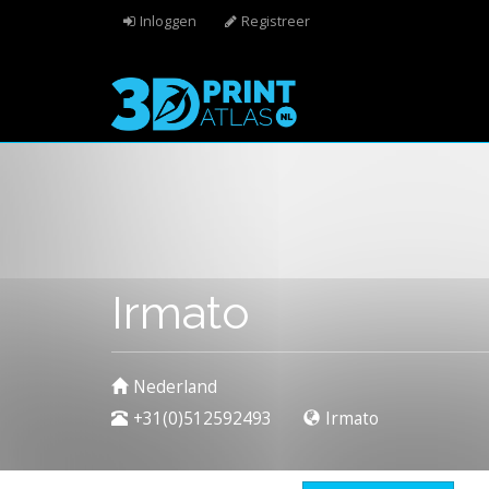
Overslaan en naar de algemene inhoud gaan
Inloggen
Registreer
Irmato
Nederland
+31(0)512592493
Irmato