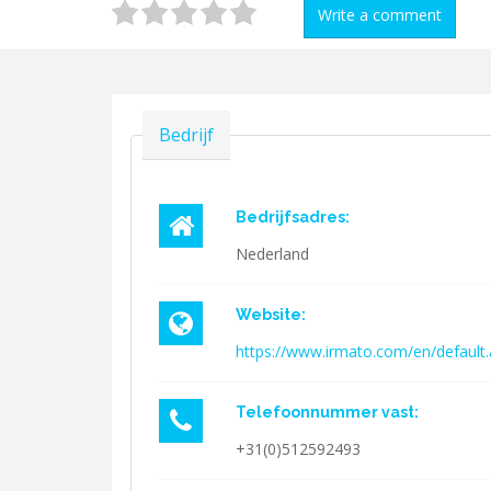
Write a comment
Verbergen
Bedrijf
Bedrijfsadres:
Nederland
Website:
https://www.irmato.com/en/default
Telefoonnummer vast:
+31(0)512592493