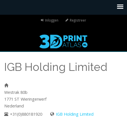
Inloggen
Registreer
IGB Holding Limited
Westrak 80b
1771 ST
Wieringerwerf
Nederland
+31(0)880181920
IGB Holding Limited