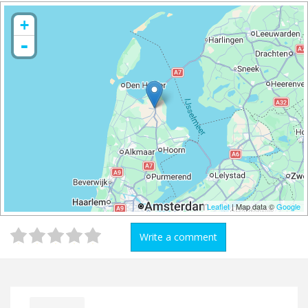
+
-
Leaflet
| Map data ©
Google
Write a comment