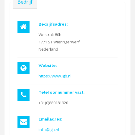
Verbergen
Bedrijf
Bedrijfsadres:
Westrak 80b
1771 ST
Wieringerwerf
Nederland
Website:
https://www.igb.nl
Telefoonnummer vast:
+31(0)880181920
Emailadres:
info@igb.nl