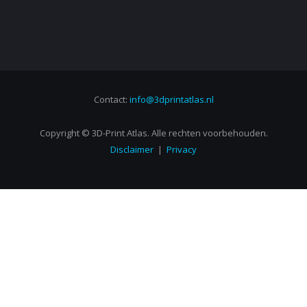
Contact:
info@3dprintatlas.nl
Copyright © 3D-Print Atlas. Alle rechten voorbehouden.
Disclaimer
|
Privacy