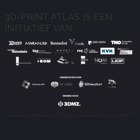
3D-PRINT ATLAS IS EEN
INITIATIEF VAN