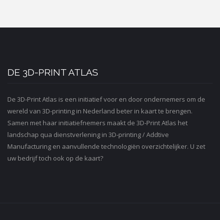
DE 3D-PRINT ATLAS
De 3D-Print Atlas is een initiatief voor en door ondernemers om de
wereld van 3D-printing in Nederland beter in kaart te brengen.
Samen met haar initiatiefnemers maakt de 3D-Print Atlas het
landschap qua dienstverlening in 3D-printing / Addtive
Manufacturing en aanvullende technologiën overzichtelijker. U zet
uw bedrijf toch ook op de kaart?