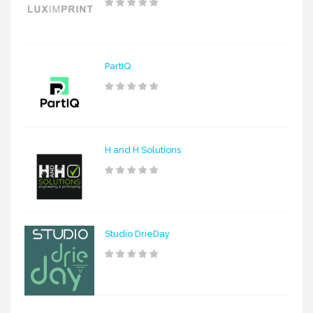
PartIQ
H and H Solutions
Studio DrieDay