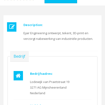
Description:
Ejair Engineering ontwerpt, tekent, 3D-print en
verzorgt nabewerking van industriële producten.
Verbergen
Bedrijf
Bedrijfsadres:
Lodewijk van Praetstraat 19
3271 AG
Mijnsheerenland
Nederland