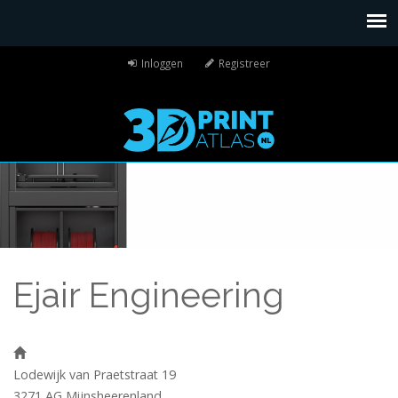
Inloggen
Registreer
Ejair Engineering
Lodewijk van Praetstraat 19
3271 AG
Mijnsheerenland