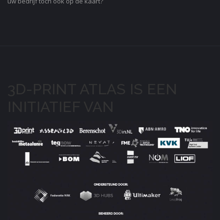
uw bedrijf toch ook op de kaart?
3D-PRINT ATLAS IS EEN
INITIATIEF VAN