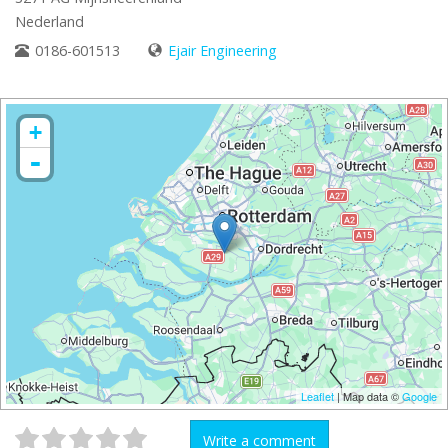
Nederland
0186-601513
Ejair Engineering
+
-
Leaflet
| Map data ©
Google
Write a comment