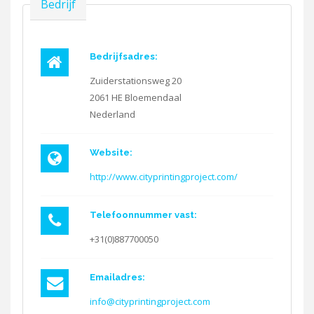
Verbergen
Bedrijf
Bedrijfsadres:
Zuiderstationsweg 20
2061 HE
Bloemendaal
Nederland
Website:
http://www.cityprintingproject.com/
Telefoonnummer vast:
+31(0)887700050
Emailadres:
info@cityprintingproject.com