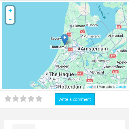
+
-
Leaflet
| Map data ©
Google
Write a comment