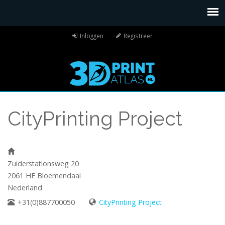
Inloggen
Registreer
CityPrinting Project
Zuiderstationsweg 20
2061 HE
Bloemendaal
Nederland
+31(0)887700050
CityPrinting Project