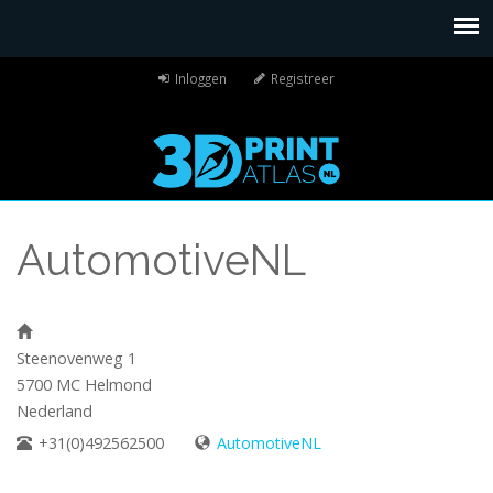
Inloggen
Registreer
AutomotiveNL
Steenovenweg 1
5700 MC
Helmond
Nederland
+31(0)492562500
AutomotiveNL