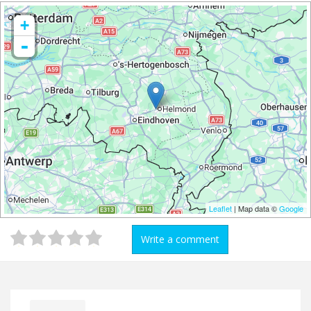
+
-
Leaflet
| Map data ©
Google
Write a comment