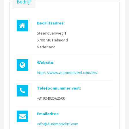
Verbergen
Bedrijf
Bedrijfsadres:
Steenovenweg 1
5700 MC
Helmond
Nederland
Website:
https://www.automotivenl.com/en/
Telefoonnummer vast:
+31(0)492562500
Emailadres:
info@automotivenl.com