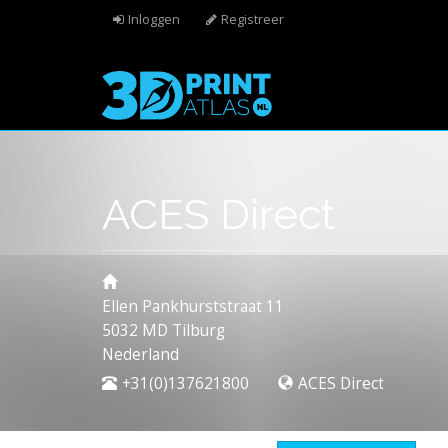
Overslaan en naar de algemene inhoud gaan
Inloggen
Registreer
ACES Direct
Ellen Pankhurststraat 11
5032 MD
Tilburg
Nederland
+31(0)137621800
ACES Direct