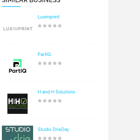
SIMILAR BUSINESS
Luximprint
PartIQ
H and H Solutions
Studio DrieDay