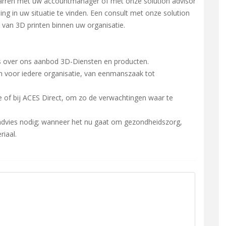
parren met uw accountmanager of met onze solution advisor
ng in uw situatie te vinden. Een consult met onze solution
n van 3D printen binnen uw organisatie.
s over ons aanbod 3D-Diensten en producten.
n voor iedere organisatie, van eenmanszaak tot
e of bij ACES Direct, om zo de verwachtingen waar te
 advies nodig; wanneer het nu gaat om gezondheidszorg,
riaal.