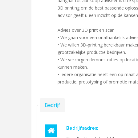
aangaat tot aankoop adviseer ik u te s
3D printing om de best passende oplossi
advisor geeft u een inzicht op de kanse
Advies over 3D print en scan
• We gaan voor een onafhankelijk advie
• We willen 3D-printing bereikbaar make
grootzakelijke productie bedrijven.
• We verzorgen demonstraties op locati
kunnen maken.
• Iedere organisatie heeft een op maat
productie, prototyping of promotie mate
Verbergen
Bedrijf
Bedrijfsadres: