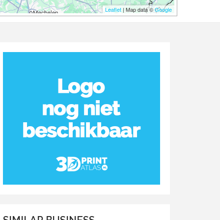
Leaflet
| Map data ©
Google