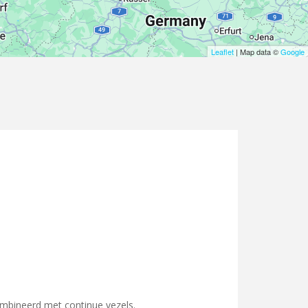
Leaflet
| Map data ©
Google
ombineerd met continue vezels.