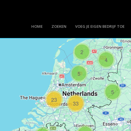
HOME
ZOEKEN
VOEG JE EIGEN BEDRIJF TOE
2
4
5
5
23
33