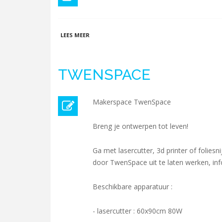
OVER 3DFILAMENTEN.NL
LEES MEER
TWENSPACE
Makerspace TwenSpace
Breng je ontwerpen tot leven!
Ga met lasercutter, 3d printer of folies
door TwenSpace uit te laten werken, in
Beschikbare apparatuur :
- lasercutter : 60x90cm 80W