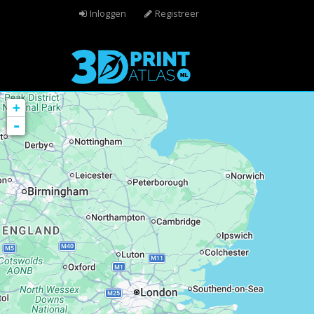
Overslaan en naar de algemene inhoud gaan
Inloggen
Registreer
+
-