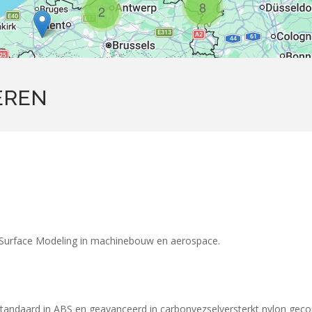
8
2
EREN
en Surface Modeling in machinebouw en aerospace.
 Standaard in ABS en geavanceerd in carbonvezselversterkt nylon gec