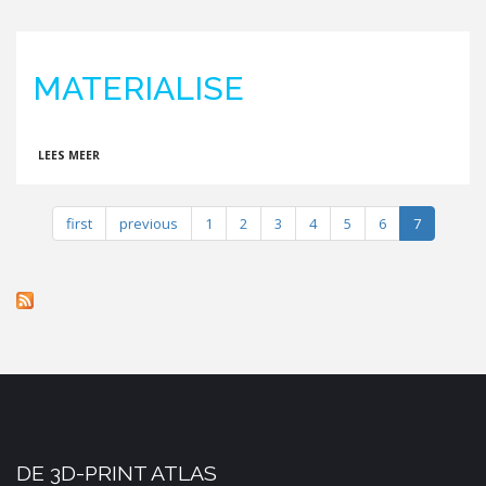
MATERIALISE
OVER MATERIALISE
LEES MEER
first
previous
1
2
3
4
5
6
7
DE 3D-PRINT ATLAS