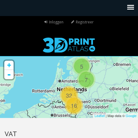
Inloggen
Registreer
+
5
-
7
32
16
Leaflet
| Map data ©
Google
VAT