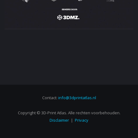
De Kamer van Koophandel heeft het recht het aan 3D-Print
Atlas beschikbaar gestelde beeldmateriaal naar geheel
eigen inzicht en creativiteit te monteren, waarbij geen
wijzigingen worden aangebracht, die enige vorm van
aantasting aanbrengt, die nadeel zou kunnen toebrengen
aan de persoon van en/of de organisatie die het
beeldmateriaal beschikbaar heeft gesteld.
GEBRUIK VAN BESCHIKBAAR GESTELDE TEKSTEN
De Kamer van Koophandel heeft het recht de aan 3d-Print
Atlas beschikbaar gestelde teksten naar geheel eigen
inzicht en creativiteit te herschrijven, waarbij inhoudelijk
geen wijzigingen worden aangebracht, die enige vorm van
Contact:
info@3dprintatlas.nl
aantasting aanbrengt, die nadeel zou kunnen toebrengen
aan de persoon van en/of de organisatie die de teksten
Copyright © 3D-Print Atlas. Alle rechten voorbehouden.
beschikbaar heeft gesteld.
Disclaimer
|
Privacy