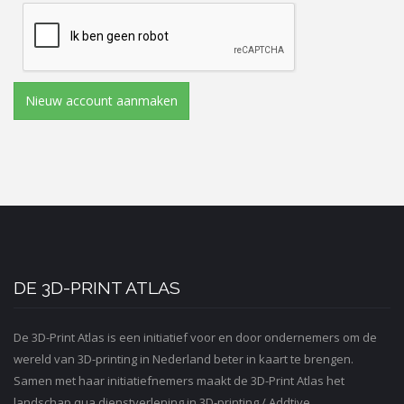
U dient zich ervan bewust te zijn dat ASSEMBL3D niet
verantwoordelijk is voor het privacybeleid van andere
sites, die via een link op onze website bereikbaar zijn. Wij
raden u aan bij het via onze website benaderen van
Nieuw account aanmaken
websites van derden telkens de privacy statement en
disclaimer van die andere website te raadplegen. U kunt
zien dat u niet meer op de 3D-Print Atlas-website bent als
de URL is gewijzigd.
HOE GAAN WE OM MET UW GEGEVENS?
Wanneer u zich aanmeldt voor de diensten van de 3D-Print
Atlas, vragen we u om persoonsgegevens te verstrekken.
Deze gegevens worden opgeslagen in de database van de
DE 3D-PRINT ATLAS
3D-Print Atlas.
Uw persoonsgegevens kunnen ook worden gebruikt om u
De 3D-Print Atlas is een initiatief voor en door ondernemers om de
te informeren over 3D-Print Atlas-producten en -diensten.
wereld van 3D-printing in Nederland beter in kaart te brengen.
Uw e-mailadres zal slechts voor dit doel gebruikt worden
Samen met haar initiatiefnemers maakt de 3D-Print Atlas het
als u ons daarvoor vooraf toestemming hebt gegeven. U
landschap qua dienstverlening in 3D-printing / Addtive