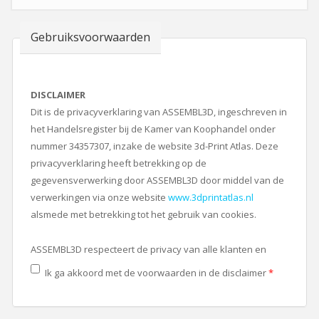
Gebruiksvoorwaarden
DISCLAIMER
Dit is de privacyverklaring van ASSEMBL3D, ingeschreven in
het Handelsregister bij de Kamer van Koophandel onder
nummer 34357307, inzake de website 3d-Print Atlas. Deze
privacyverklaring heeft betrekking op de
gegevensverwerking door ASSEMBL3D door middel van de
verwerkingen via onze website
www.3dprintatlas.nl
alsmede met betrekking tot het gebruik van cookies.
ASSEMBL3D respecteert de privacy van alle klanten en
gebruikers van de 3D-Print Atlas. Wij dragen er zorg voor
Ik ga akkoord met de voorwaarden in de disclaimer
*
dat de persoonlijke informatie, die u ons verschaft
vertrouwelijk wordt behandeld. Deze privacyverklaring is
uitsluitend van toepassing op de diensten van ASSEMBL3D.