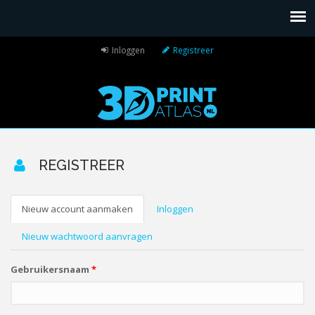
Inloggen
Registreer
REGISTREER
Nieuw account aanmaken
(actieve
Inloggen
PRIMAIRE TABS
tabblad)
Nieuw wachtwoord aanvragen
Gebruikersnaam
*