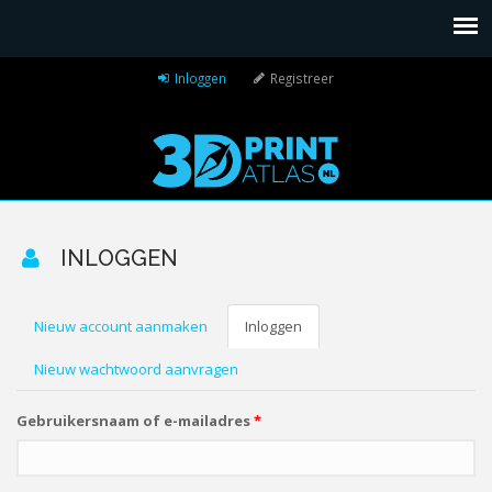
Inloggen
Registreer
INLOGGEN
Nieuw account aanmaken
Inloggen
(actieve
PRIMAIRE TABS
tabblad)
Nieuw wachtwoord aanvragen
Gebruikersnaam of e-mailadres
*