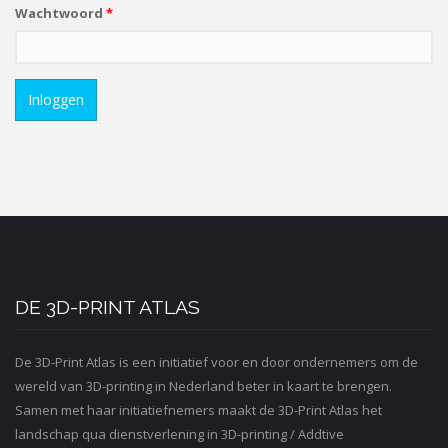
Wachtwoord
*
Inloggen
Website
URL
DE 3D-PRINT ATLAS
De 3D-Print Atlas is een initiatief voor en door ondernemers om de
wereld van 3D-printing in Nederland beter in kaart te brengen.
Samen met haar initiatiefnemers maakt de 3D-Print Atlas het
landschap qua dienstverlening in 3D-printing / Addtive